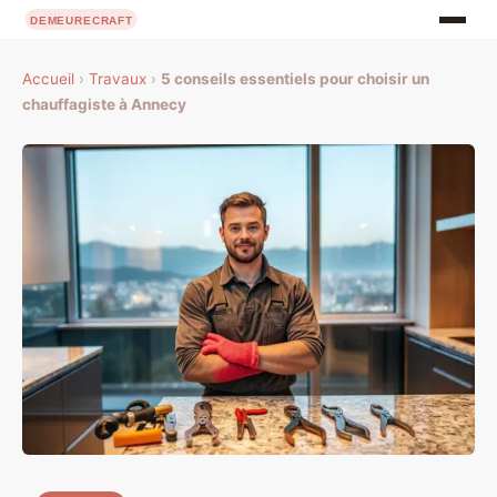
Accueil
›
Travaux
›
5 conseils essentiels pour choisir un
chauffagiste à Annecy