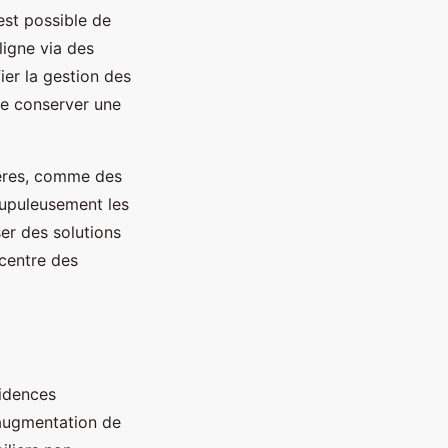
est possible de
ligne via des
er la gestion des
 de conserver une
vères, comme des
crupuleusement les
ser des solutions
centre des
idences
’augmentation de