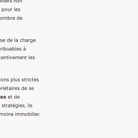
iliers non
 pour les
 nombre de
se de la charge
tribuables à
ttentivement les
ons plus strictes
priétaires de se
les
et de
stratégies, ils
imoine immobilier.