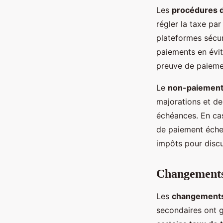
Les
procédures 
régler la taxe pa
plateformes sécur
paiements en évita
preuve de paiemen
Le
non-paiemen
majorations et de
échéances. En cas
de paiement échel
impôts pour discu
Changements 
Les
changements
secondaires ont g