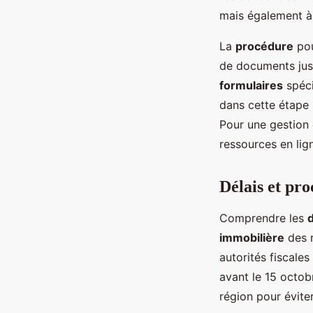
mais également à 
La
procédure
pou
de documents justi
formulaires
spéci
dans cette étape 
Pour une gestion e
ressources en lig
Délais et pr
Comprendre les
immobilière
des r
autorités fiscales
avant le 15 octob
région pour évite