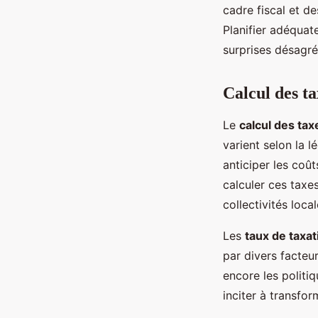
cadre fiscal et de
Planifier adéquat
surprises désagréa
Calcul des ta
Le
calcul des tax
varient selon la l
anticiper les coût
calculer ces taxes
collectivités loc
Les
taux de taxat
par divers facteu
encore les politiq
inciter à transfo