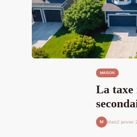
MAISON
La taxe 
seconda
M
Malo
2 janvier