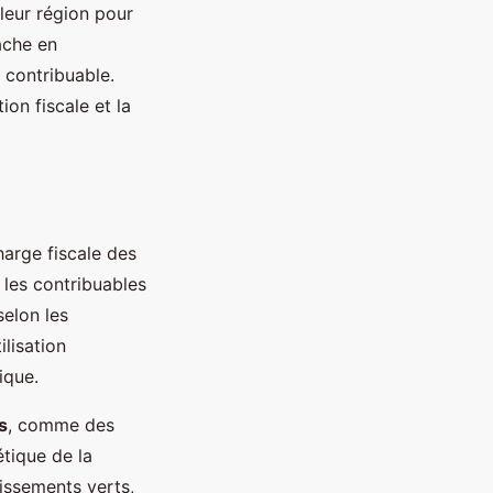
leur région pour
tâche en
 contribuable.
on fiscale et la
harge fiscale des
 les contribuables
selon les
ilisation
ique.
s
, comme des
étique de la
tissements verts,