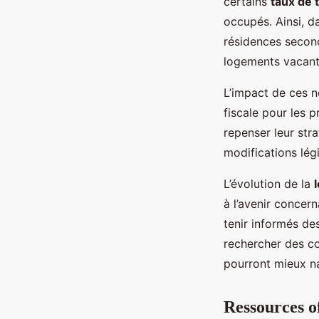
certains
taux de 
occupés. Ainsi, da
résidences second
logements vacant
L’impact de ces n
fiscale pour les 
repenser leur stra
modifications légi
L’évolution de la
à l’avenir concern
tenir informés de
rechercher des co
pourront mieux na
Ressources off