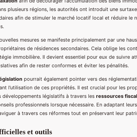
taxation
afin de décourager l’accumulation des biens immob
ns plusieurs régions, les autorités ont introduit une surtaxe
aires afin de stimuler le marché locatif local et réduire le
s.
ouvelles mesures se manifeste principalement par une haus
propriétaires de résidences secondaires. Cela oblige les con
tégie immobilière. Il devient essentiel pour eux de suivre a
slatives afin de rester conformes et éviter les pénalités.
législation
pourrait également pointer vers des réglementati
ant l’utilisation de ces propriétés. Il est crucial pour les pro
s développements législatifs à travers les
ressources fisca
nseils professionnels lorsque nécessaire. En adaptant leurs 
viguer à travers ces réformes tout en préservant leur patr
icielles et outils