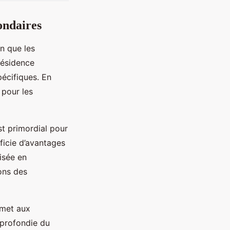
ondaires
n que les
 résidence
pécifiques. En
 pour les
st primordial pour
éficie d’avantages
isée en
ons des
rmet aux
pprofondie du