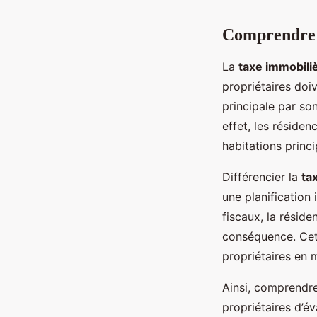
Comprendre l
La
taxe immobili
propriétaires doiv
principale par so
effet, les réside
habitations princi
Différencier la
ta
une planification
fiscaux, la résid
conséquence. Cett
propriétaires en 
Ainsi, comprendr
propriétaires d’é