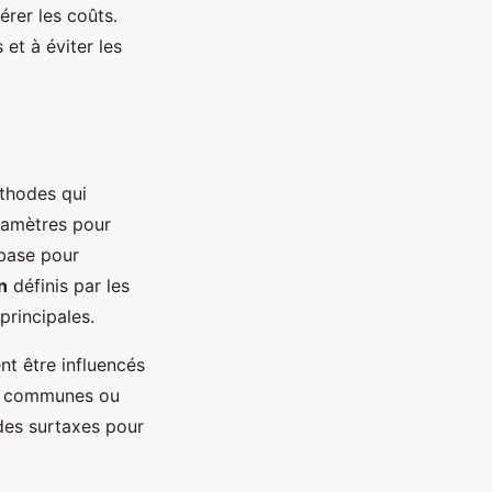
érer les coûts.
et à éviter les
éthodes qui
aramètres pour
base pour
n
définis par les
principales.
t être influencés
de communes ou
 des surtaxes pour